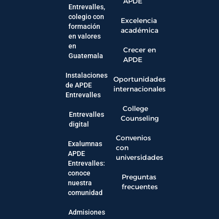
APDE
Entrevalles,
colegio con
Excelencia
formación
académica
en valores
en
Crecer en
Guatemala
APDE
Instalaciones
Oportunidades
de APDE
internacionales
Entrevalles
College
Entrevalles
Counseling
digital
Convenios
Exalumnas
con
APDE
universidades
Entrevalles:
conoce
Preguntas
nuestra
frecuentes
comunidad
Admisiones