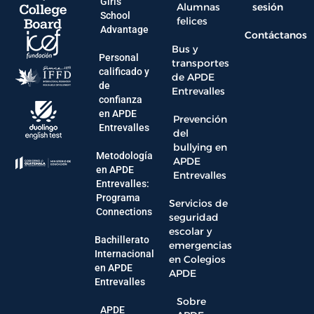
Girls
Alumnas
sesión
School
felices
Advantage
Contáctanos
Bus y
Personal
transportes
calificado y
de APDE
de
Entrevalles
confianza
en APDE
Prevención
Entrevalles
del
bullying en
Metodología
APDE
en APDE
Entrevalles
Entrevalles:
Programa
Servicios de
Connections
seguridad
escolar y
Bachillerato
emergencias
Internacional
en Colegios
en APDE
APDE
Entrevalles
Sobre
APDE