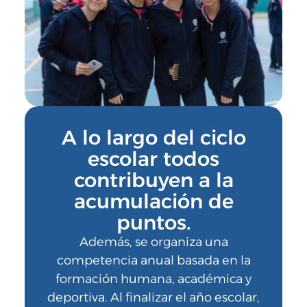
A lo largo del ciclo
escolar todos
contribuyen a la
acumulación de
puntos.
Además, se organiza una
competencia anual basada en la
formación humana, académica y
deportiva. Al finalizar el año escolar,