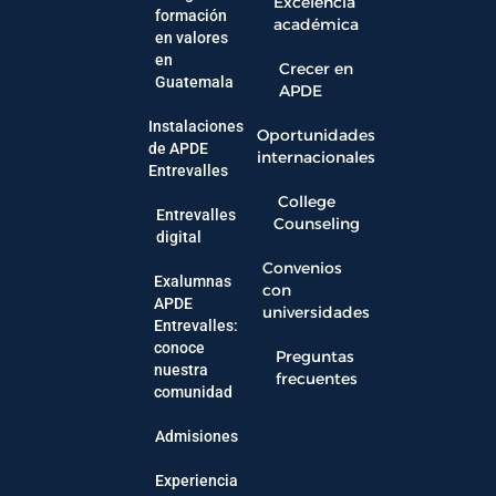
Excelencia
formación
académica
en valores
en
Crecer en
Guatemala
APDE
Instalaciones
Oportunidades
de APDE
internacionales
Entrevalles
College
Entrevalles
Counseling
digital
Convenios
Exalumnas
con
APDE
universidades
Entrevalles:
conoce
Preguntas
nuestra
frecuentes
comunidad
Admisiones
Experiencia