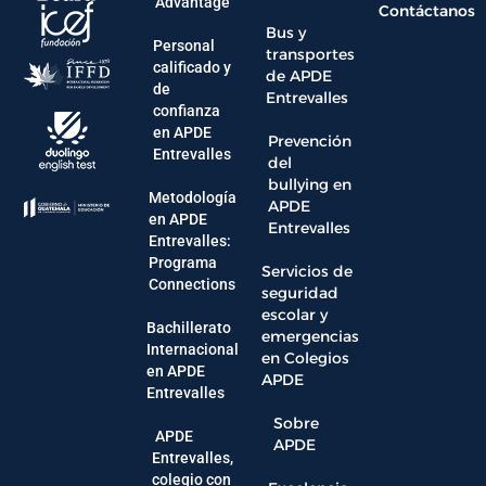
Advantage
Contáctanos
Bus y
Personal
transportes
calificado y
de APDE
de
Entrevalles
confianza
en APDE
Prevención
Entrevalles
del
bullying en
Metodología
APDE
en APDE
Entrevalles
Entrevalles:
Programa
Servicios de
Connections
seguridad
escolar y
Bachillerato
emergencias
Internacional
en Colegios
en APDE
APDE
Entrevalles
Sobre
APDE
APDE
Entrevalles,
colegio con