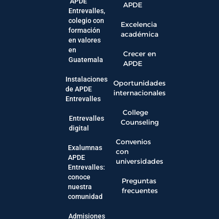
APDE
APDE
Entrevalles,
colegio con
Excelencia
formación
académica
en valores
en
Crecer en
Guatemala
APDE
Instalaciones
Oportunidades
de APDE
internacionales
Entrevalles
College
Entrevalles
Counseling
digital
Convenios
Exalumnas
con
APDE
universidades
Entrevalles:
conoce
Preguntas
nuestra
frecuentes
comunidad
Admisiones