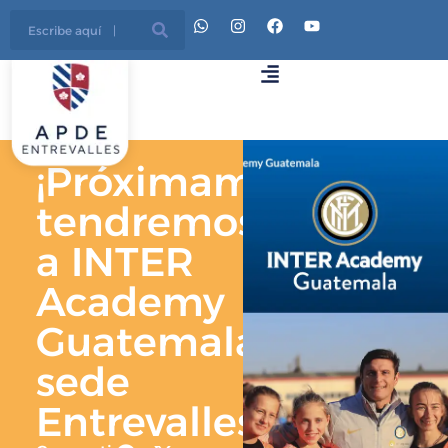
¡Próximamente
tendremos
a INTER
Academy
Guatemala
sede
Entrevalles!