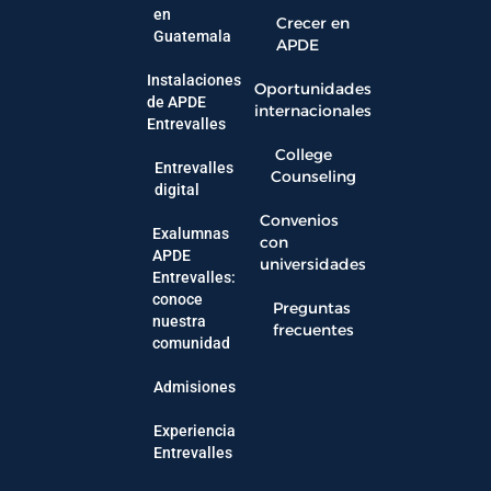
en
Crecer en
Guatemala
APDE
Instalaciones
Oportunidades
de APDE
internacionales
Entrevalles
College
Entrevalles
Counseling
digital
Convenios
Exalumnas
con
APDE
universidades
Entrevalles:
conoce
Preguntas
nuestra
frecuentes
comunidad
Admisiones
Experiencia
Entrevalles