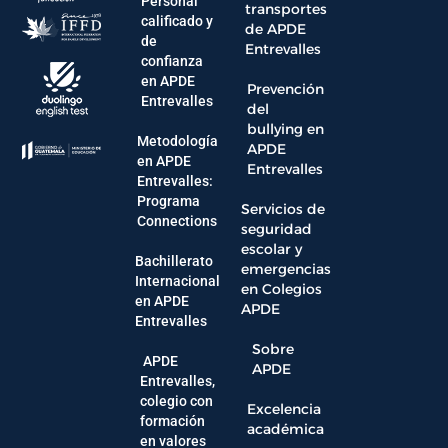
Personal
transportes
calificado y
de APDE
de
Entrevalles
confianza
en APDE
Prevención
Entrevalles
del
bullying en
Metodología
APDE
en APDE
Entrevalles
Entrevalles:
Programa
Servicios de
Connections
seguridad
escolar y
Bachillerato
emergencias
Internacional
en Colegios
en APDE
APDE
Entrevalles
Sobre
APDE
APDE
Entrevalles,
colegio con
Excelencia
formación
académica
en valores