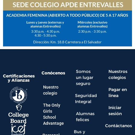
Somos
Nuestros
Conócenos
Certificaciones
un lugar
colegios
y Alianzas
seguro
Nuestro
Pagar en
colegio
Seguridad
línea
Integral
The Only
Iniciar
Girls
Alumnas
sesión
School
felices
Advantage
Contáctanos
Bus y