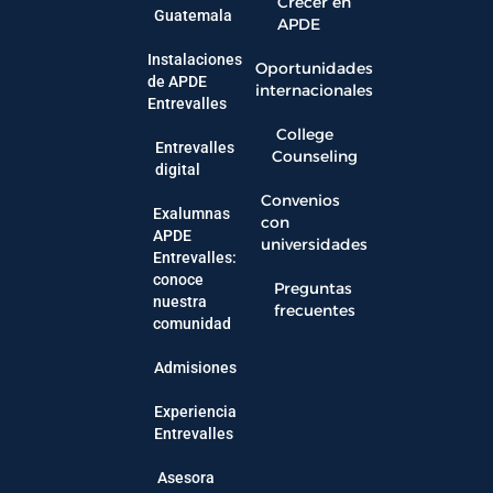
Crecer en
Guatemala
APDE
Instalaciones
Oportunidades
de APDE
internacionales
Entrevalles
College
Entrevalles
Counseling
digital
Convenios
Exalumnas
con
APDE
universidades
Entrevalles:
conoce
Preguntas
nuestra
frecuentes
comunidad
Admisiones
Experiencia
Entrevalles
Asesora