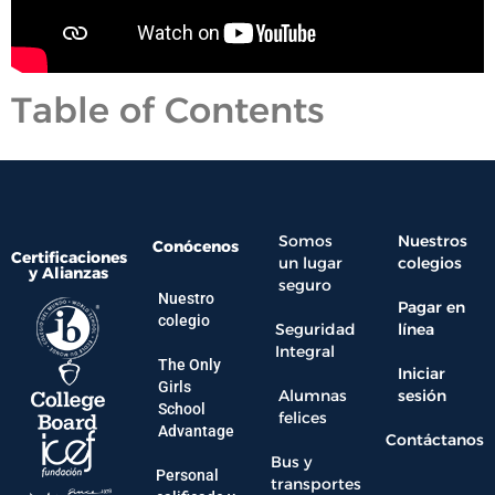
Table of Contents
Somos
Nuestros
Conócenos
Certificaciones
un lugar
colegios
y Alianzas
seguro
Nuestro
Pagar en
colegio
Seguridad
línea
Integral
The Only
Iniciar
Girls
Alumnas
sesión
School
felices
Advantage
Contáctanos
Bus y
Personal
transportes