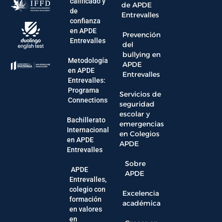
calificado y
de APDE
de
Entrevalles
confianza
en APDE
Prevención
Entrevalles
del
bullying en
Metodología
APDE
en APDE
Entrevalles
Entrevalles:
Programa
Servicios de
Connections
seguridad
escolar y
Bachillerato
emergencias
Internacional
en Colegios
en APDE
APDE
Entrevalles
Sobre
APDE
APDE
Entrevalles,
colegio con
Excelencia
formación
académica
en valores
en