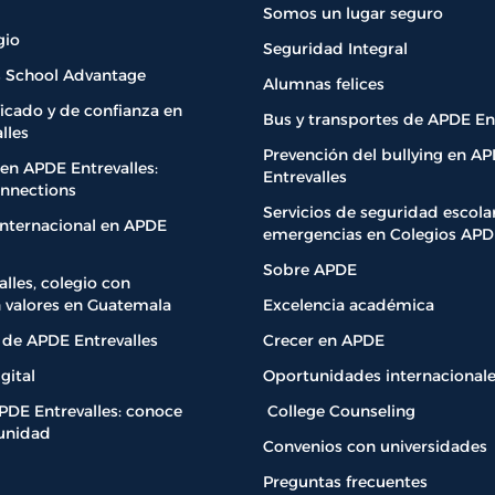
Somos un lugar seguro
gio
Seguridad Integral
ls School Advantage
Alumnas felices
ficado y de confianza en
Bus y transportes de APDE Ent
lles
Prevención del bullying en A
en APDE Entrevalles:
Entrevalles
nnections
Servicios de seguridad escolar
Internacional en APDE
emergencias en Colegios APD
Sobre APDE
lles, colegio con
 valores en Guatemala
Excelencia académica
 de APDE Entrevalles
Crecer en APDE
gital
Oportunidades internacional
DE Entrevalles: conoce
College Counseling
unidad
Convenios con universidades
Preguntas frecuentes