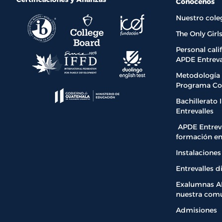
Conócenos
Nuestro cole
The Only Gir
Personal cali
APDE Entreva
Metodología 
Programa Co
Bachillerato 
Entrevalles
APDE Entreva
formación en
Instalaciones
Entrevalles di
Exalumnas AP
nuestra com
Admisiones