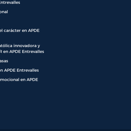
ntrevalles
onal
l carácter en APDE
tólica innovadora y
 en APDE Entrevalles
asas
en APDE Entrevalles
 emocional en APDE