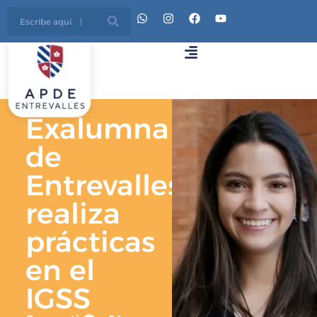
Exalumna
de
Entrevalles
realiza
prácticas
en el
IGSS