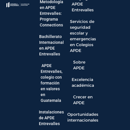
Metodología
APDE
en APDE
Entrevalles
Entrevalles:
Programa
Servicios de
Connections
seguridad
escolar y
Bachillerato
emergencias
Internacional
en Colegios
en APDE
APDE
Entrevalles
Sobre
APDE
APDE
Entrevalles,
colegio con
Excelencia
formación
académica
en valores
en
Crecer en
Guatemala
APDE
Instalaciones
Oportunidades
de APDE
internacionales
Entrevalles