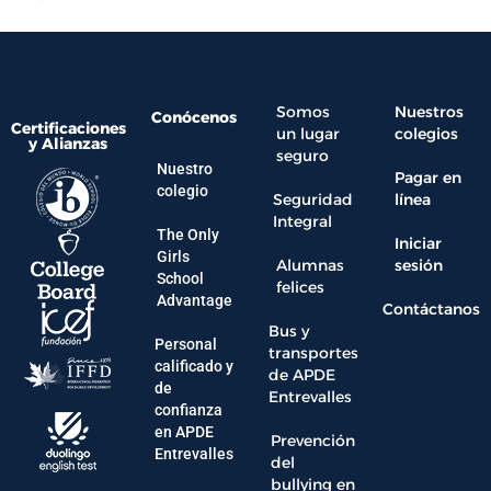
Somos
Nuestros
Conócenos
Certificaciones
un lugar
colegios
y Alianzas
seguro
Nuestro
Pagar en
colegio
Seguridad
línea
Integral
The Only
Iniciar
Girls
Alumnas
sesión
School
felices
Advantage
Contáctanos
Bus y
Personal
transportes
calificado y
de APDE
de
Entrevalles
confianza
en APDE
Prevención
Entrevalles
del
bullying en