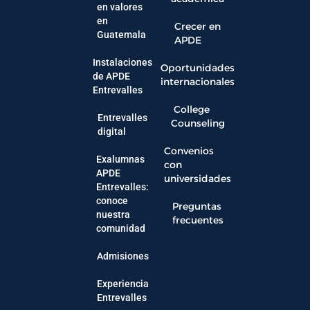
en valores
en
Crecer en
Guatemala
APDE
Instalaciones
Oportunidades
de APDE
internacionales
Entrevalles
College
Entrevalles
Counseling
digital
Convenios
Exalumnas
con
APDE
universidades
Entrevalles:
conoce
Preguntas
nuestra
frecuentes
comunidad
Admisiones
Experiencia
Entrevalles