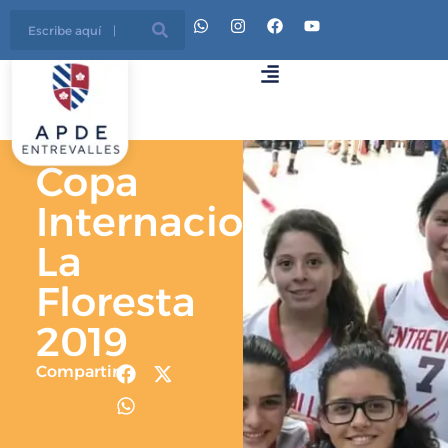
Copa
Internacional
La
Floresta
2019
Compartir