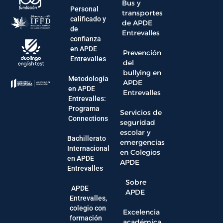
Bus y
Personal
transportes
calificado y
de APDE
de
Entrevalles
confianza
en APDE
Prevención
Entrevalles
del
bullying en
Metodología
APDE
en APDE
Entrevalles
Entrevalles:
Programa
Servicios de
Connections
seguridad
escolar y
Bachillerato
emergencias
Internacional
en Colegios
en APDE
APDE
Entrevalles
Sobre
APDE
APDE
Entrevalles,
colegio con
Excelencia
formación
académica