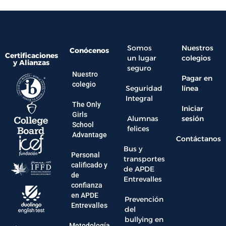
Somos
Nuestros
Conócenos
Certificaciones
un lugar
colegios
y Alianzas
seguro
Nuestro
Pagar en
colegio
Seguridad
línea
Integral
The Only
Iniciar
Girls
Alumnas
sesión
School
felices
Advantage
Contáctanos
Bus y
Personal
transportes
calificado y
de APDE
de
Entrevalles
confianza
en APDE
Prevención
Entrevalles
del
bullying en
Metodología