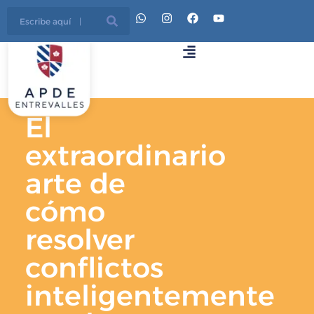
El
extraordinario
arte de
cómo
resolver
conflictos
inteligentemente