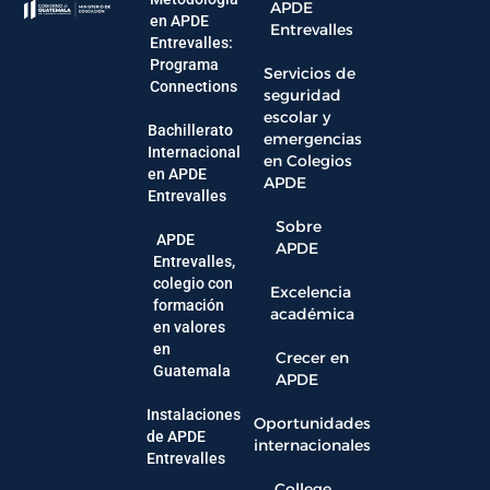
APDE
en APDE
Entrevalles
Entrevalles:
Programa
Servicios de
Connections
seguridad
escolar y
Bachillerato
emergencias
Internacional
en Colegios
en APDE
APDE
Entrevalles
Sobre
APDE
APDE
Entrevalles,
colegio con
Excelencia
formación
académica
en valores
en
Crecer en
Guatemala
APDE
Instalaciones
Oportunidades
de APDE
internacionales
Entrevalles
College