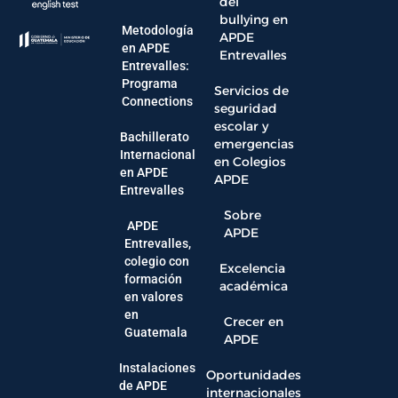
del
bullying en
Metodología
APDE
en APDE
Entrevalles
Entrevalles:
Programa
Servicios de
Connections
seguridad
escolar y
Bachillerato
emergencias
Internacional
en Colegios
en APDE
APDE
Entrevalles
Sobre
APDE
APDE
Entrevalles,
colegio con
Excelencia
formación
académica
en valores
en
Crecer en
Guatemala
APDE
Instalaciones
Oportunidades
de APDE
internacionales