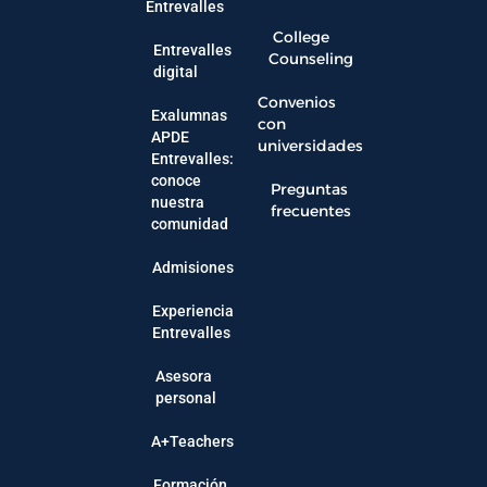
Entrevalles
College
Entrevalles
Counseling
digital
Convenios
Exalumnas
con
APDE
universidades
Entrevalles:
conoce
Preguntas
nuestra
frecuentes
comunidad
Admisiones
Experiencia
Entrevalles
Asesora
personal
A+Teachers
Formación