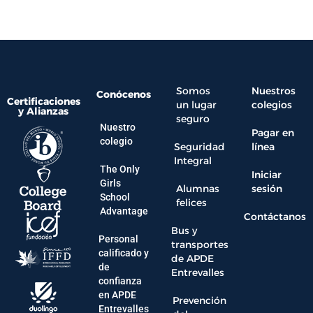
Somos
Nuestros
Conócenos
Certificaciones
un lugar
colegios
y Alianzas
seguro
Nuestro
Pagar en
colegio
Seguridad
línea
Integral
The Only
Iniciar
Girls
Alumnas
sesión
School
felices
Advantage
Contáctanos
Bus y
Personal
transportes
calificado y
de APDE
de
Entrevalles
confianza
en APDE
Prevención
Entrevalles