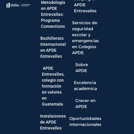
Metodología
APDE
en APDE
Entrevalles
Entrevalles:
Programa
Servicios de
Connections
seguridad
escolar y
Bachillerato
emergencias
Internacional
en Colegios
en APDE
APDE
Entrevalles
Sobre
APDE
APDE
Entrevalles,
colegio con
Excelencia
formación
académica
en valores
en
Crecer en
Guatemala
APDE
Instalaciones
Oportunidades
de APDE
internacionales
Entrevalles