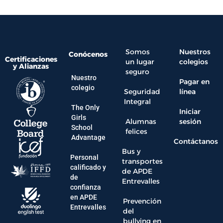
Somos
Nuestros
Conócenos
Certificaciones
un lugar
colegios
y Alianzas
seguro
Nuestro
Pagar en
colegio
Seguridad
línea
Integral
The Only
Iniciar
Girls
Alumnas
sesión
School
felices
Advantage
Contáctanos
Bus y
Personal
transportes
calificado y
de APDE
de
Entrevalles
confianza
en APDE
Prevención
Entrevalles
del
bullying en