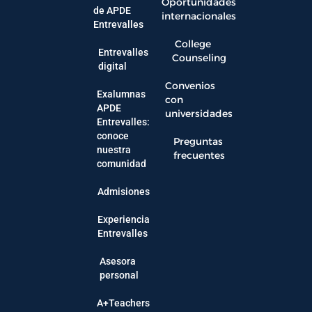
Oportunidades
de APDE
internacionales
Entrevalles
College
Entrevalles
Counseling
digital
Convenios
Exalumnas
con
APDE
universidades
Entrevalles:
conoce
Preguntas
nuestra
frecuentes
comunidad
Admisiones
Experiencia
Entrevalles
Asesora
personal
A+Teachers