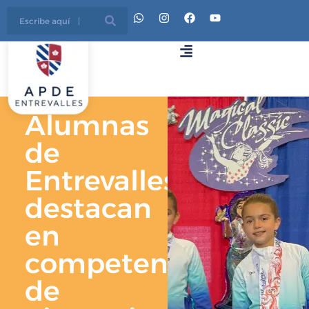
Alumnas
de
Entrevalles
destacan
en
competencia
de