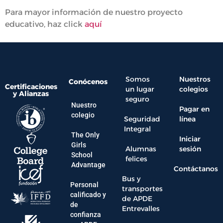
Para mayor información de nuestro proyecto
educativo, haz click
aquí
Somos
Nuestros
Conócenos
Certificaciones
un lugar
colegios
y Alianzas
seguro
Nuestro
Pagar en
colegio
Seguridad
línea
Integral
The Only
Iniciar
Girls
Alumnas
sesión
School
felices
Advantage
Contáctanos
Bus y
Personal
transportes
calificado y
de APDE
de
Entrevalles
confianza