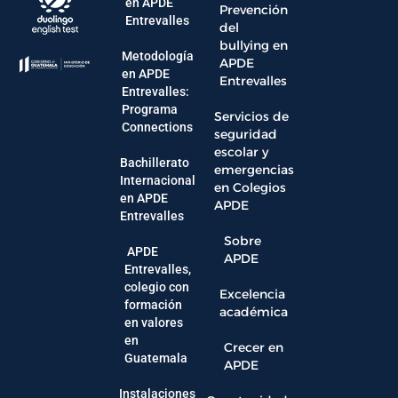
en APDE
Prevención
Entrevalles
del
bullying en
Metodología
APDE
en APDE
Entrevalles
Entrevalles:
Programa
Servicios de
Connections
seguridad
escolar y
Bachillerato
emergencias
Internacional
en Colegios
en APDE
APDE
Entrevalles
Sobre
APDE
APDE
Entrevalles,
colegio con
Excelencia
formación
académica
en valores
en
Crecer en
Guatemala
APDE
Instalaciones